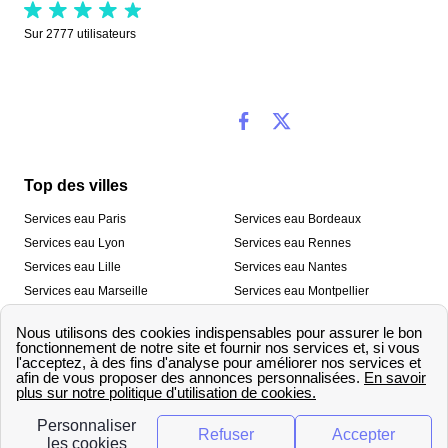
Sur
2777
utilisateurs
Top des villes
Services eau Paris
Services eau Bordeaux
Services eau Lyon
Services eau Rennes
Services eau Lille
Services eau Nantes
Services eau Marseille
Services eau Montpellier
Services eau Nice
Services eau Toulouse
Services eau Toulon
Services eau Strasbourg
Nos outils
🛁 Simulateur consommation eau
💧 Comparer les fournisseurs
🔎 Trouver le fournisseur de sa
d’eau