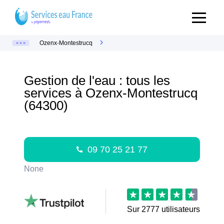
Ozenx-Montestrucq
Gestion de l'eau : tous les
services à Ozenx-Montestrucq
(64300)
09 70 25 21 77
None
Sur
2777
utilisateurs