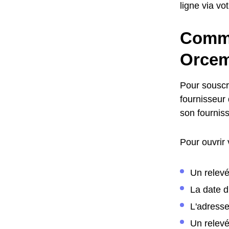
ligne via vo
Comme
Orcem
Pour souscr
fournisseur 
son fournis
Pour ouvrir
Un relevé
La date 
L'adress
Un relev