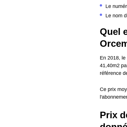
Le numér
Le nom de
Quel e
Orcem
En 2018, le 
41,40m2 par
référence d
Ce prix moye
l'abonneme
Prix d
donné