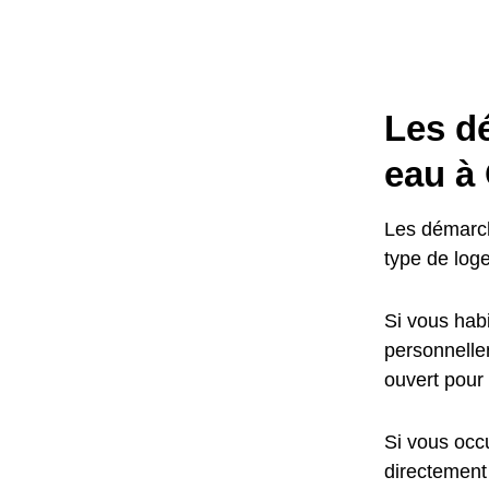
Les d
eau à
Les démarch
type de log
Si vous habi
personnellem
ouvert pour
Si vous occu
directement