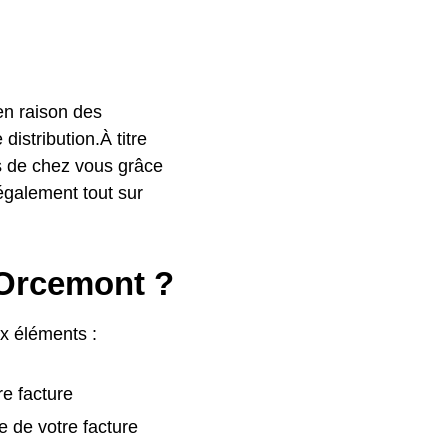
 en raison des
istribution.À titre
ès de chez vous grâce
également tout sur
 Orcemont ?
ux éléments :
re facture
e de votre facture