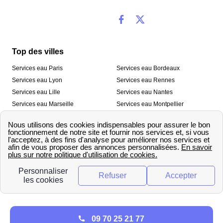
Top des villes
Services eau Paris
Services eau Bordeaux
Services eau Lyon
Services eau Rennes
Services eau Lille
Services eau Nantes
Services eau Marseille
Services eau Montpellier
Services eau Nice
Services eau Toulouse
Services eau Toulon
Services eau Strasbourg
Nos outils
🛁 Simulateur consommation eau
💧 Comparer les fournisseurs
🔎 Trouver le fournisseur de sa
d’eau
commune
A propos
09 70 25 21 77