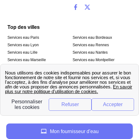
Top des villes
Services eau Paris
Services eau Bordeaux
Services eau Lyon
Services eau Rennes
Services eau Lille
Services eau Nantes
Services eau Marseille
Services eau Montpellier
Services eau Nice
Services eau Toulouse
Services eau Toulon
Services eau Strasbourg
Nos outils
🛁 Simulateur consommation eau
💧 Comparer les fournisseurs
🔎 Trouver le fournisseur de sa
d’eau
commune
A propos
Mon fournisseur d'eau
Qui sommes-nous ?
Presse