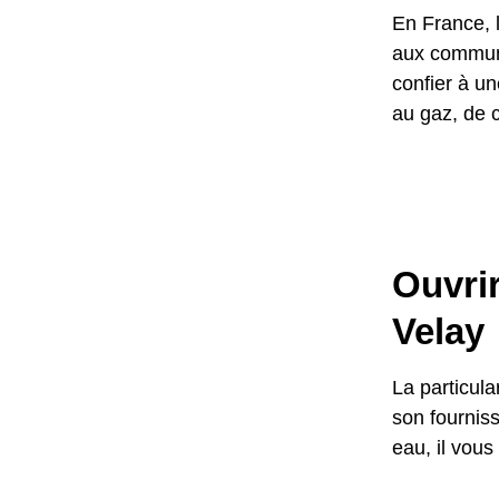
En France, l
aux commune
confier à un
au gaz, de c
Ouvri
Velay
La particul
son fournis
eau, il vous