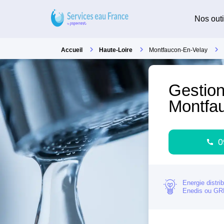
Nos outi
Accueil
Haute-Loire
Montfaucon-En-Velay
Gestion
Montfa
0
Energie distri
Enedis ou G