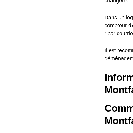
changement
Dans un log
compteur d'e
: par courr
Il est reco
déménagem
Inform
Montf
Commen
Montf