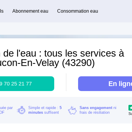
ls
Abonnement eau
Consommation eau
 de l'eau : tous les services à
ucon-En-Velay (43290)
En lign
9 70 25 21 77
buée par
Simple et rapide :
5
Sans engagement
ni
RDF
minutes
suffisent
frais de résiliation
S