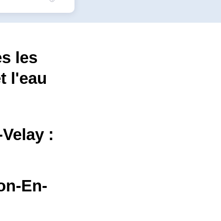
s les
t l'eau
Velay :
on-En-