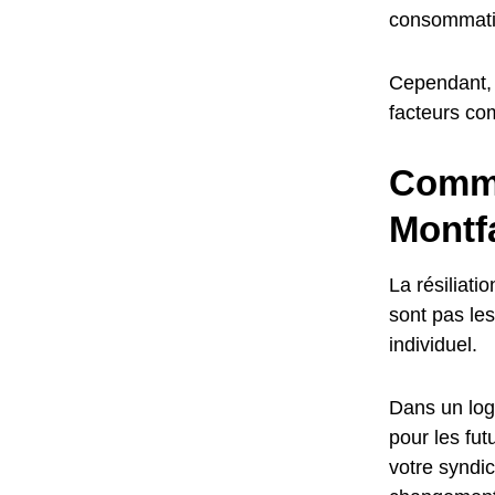
consommati
Cependant, 
facteurs co
Comme
Montf
La résiliat
sont pas le
individuel.
Dans un loge
pour les fu
votre syndic