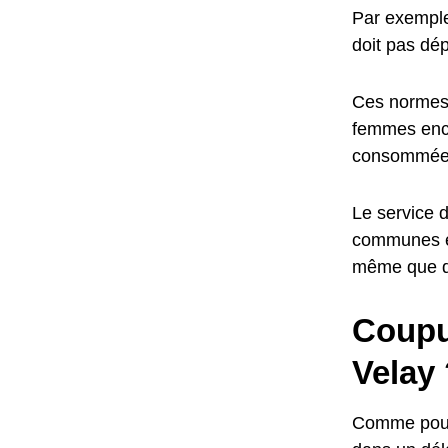
Par exemple,
doit pas dép
Ces normes o
femmes ence
consommées
Le service d
communes en
même que d
Coupu
Velay 
Comme pour l