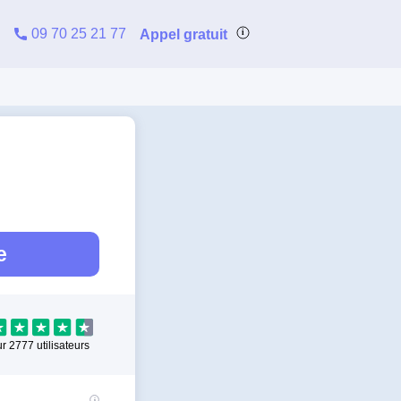
09 70 25 21 77
Appel gratuit
e
ur
2777
utilisateurs