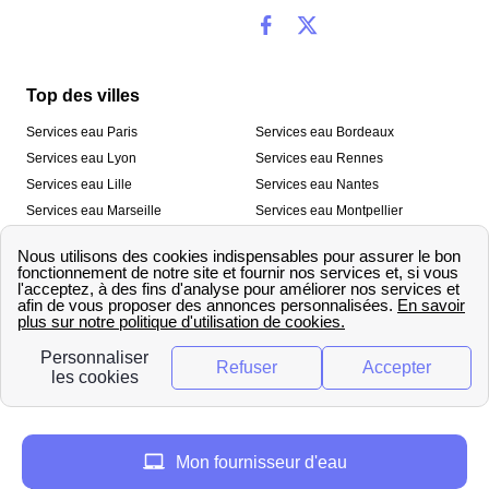
Top des villes
Services eau Paris
Services eau Bordeaux
Services eau Lyon
Services eau Rennes
Services eau Lille
Services eau Nantes
Services eau Marseille
Services eau Montpellier
Services eau Nice
Services eau Toulouse
Services eau Toulon
Services eau Strasbourg
Nos outils
🛁 Simulateur consommation eau
💧 Comparer les fournisseurs
🔎 Trouver le fournisseur de sa
d’eau
commune
A propos
Mon fournisseur d'eau
Qui sommes-nous ?
Presse