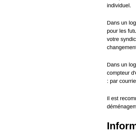
individuel.
Dans un loge
pour les fu
votre syndic
changement
Dans un log
compteur d'e
: par courr
Il est reco
déménagem
Inform