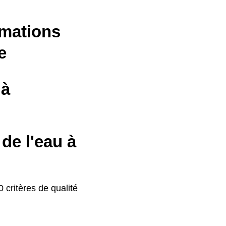
rmations
e
 à
de l'eau à
 critères de qualité