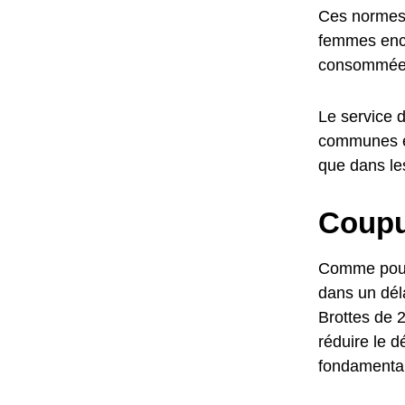
Ces normes o
femmes ence
consommées
Le service d
communes en
que dans le
Coupur
Comme pour l
dans un déla
Brottes de 2
réduire le d
fondamental