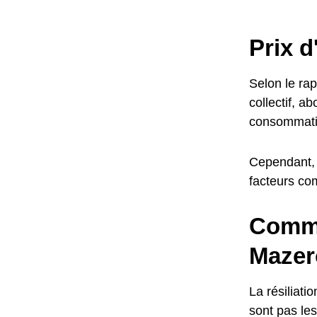
Prix 
Selon le ra
collectif, 
consommati
Cependant, 
facteurs co
Comme
Mazer
La résiliat
sont pas le