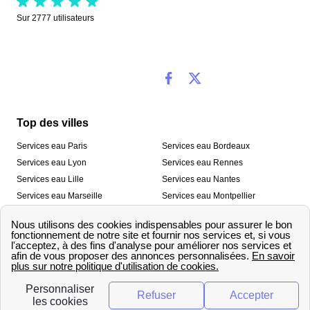
Sur
2777
utilisateurs
Top des villes
Services eau Paris
Services eau Bordeaux
Services eau Lyon
Services eau Rennes
Services eau Lille
Services eau Nantes
Services eau Marseille
Services eau Montpellier
Services eau Nice
Services eau Toulouse
Services eau Toulon
Services eau Strasbourg
Nos outils
🛁 Simulateur consommation eau
💧 Comparer les fournisseurs
🔎 Trouver le fournisseur de sa
d’eau