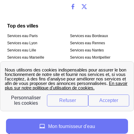
Top des villes
Services eau Paris
Services eau Bordeaux
Services eau Lyon
Services eau Rennes
Services eau Lille
Services eau Nantes
Services eau Marseille
Services eau Montpellier
Services eau Nice
Services eau Toulouse
Services eau Toulon
Services eau Strasbourg
Nos outils
🛁 Simulateur consommation eau
💧 Comparer les fournisseurs
🔎 Trouver le fournisseur de sa
d’eau
commune
A propos
Mon fournisseur d'eau
Qui sommes-nous ?
Presse