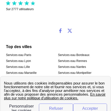
Sur
2777
utilisateurs
Top des villes
Services eau Paris
Services eau Bordeaux
Services eau Lyon
Services eau Rennes
Services eau Lille
Services eau Nantes
Services eau Marseille
Services eau Montpellier
Services eau Nice
Services eau Toulouse
Services eau Toulon
Services eau Strasbourg
Nos outils
🛁 Simulateur consommation eau
💧 Comparer les fournisseurs
🔎 Trouver le fournisseur de sa
d’eau