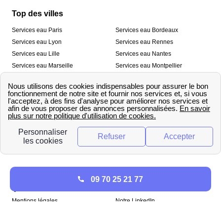
Top des villes
Services eau Paris
Services eau Bordeaux
Services eau Lyon
Services eau Rennes
Services eau Lille
Services eau Nantes
Services eau Marseille
Services eau Montpellier
Services eau Nice
Services eau Toulouse
Services eau Toulon
Services eau Strasbourg
Nos outils
🛁 Simulateur consommation eau
💧 Comparer les fournisseurs
🔎 Trouver le fournisseur de sa
d’eau
commune
A propos
09 70 25 21 77
Qui sommes-nous ?
Presse
Mentions légales
Notre LinkedIn
papernest recrute !