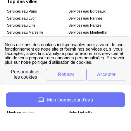
Top des villes
Services eau Paris
Services eau Bordeaux
Services eau Lyon
Services eau Rennes
Services eau Lille
Services eau Nantes
Services eau Marseille
Services eau Montpellier
Services eau Nice
Services eau Toulouse
Services eau Toulon
Services eau Strasbourg
Nos outils
🛁 Simulateur consommation eau
💧 Comparer les fournisseurs
🔎 Trouver le fournisseur de sa
d’eau
commune
A propos
Mon fournisseur d'eau
Qui sommes-nous ?
Presse
Mentions légales
Notre LinkedIn
papernest recrute !