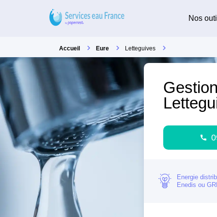
Nos outi
Accueil
Eure
Letteguives
Gestion
Lettegu
0
Energie distri
Enedis ou G