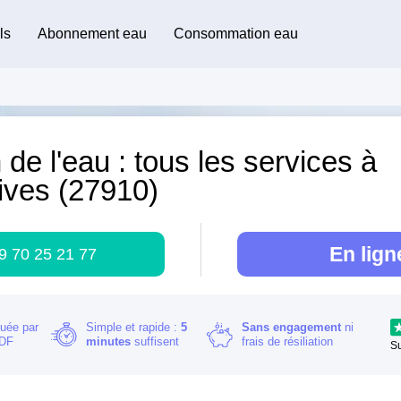
ls
Abonnement eau
Consommation eau
 de l'eau : tous les services à
ives (27910)
En lign
9 70 25 21 77
buée par
Simple et rapide :
5
Sans engagement
ni
RDF
minutes
suffisent
frais de résiliation
S