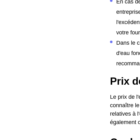
En cas de
entrepris
l'excéden
votre fo
Dans le c
d'eau fon
recomman
Prix d
Le prix de 
connaître le
relatives à 
également c