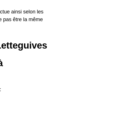
uctue ainsi selon les
e pas être la même
Letteguives
à
: