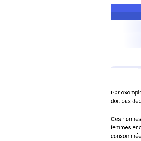
Par exemple,
doit pas dép
Ces normes o
femmes ence
consommées