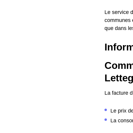
Le service d
communes en
que dans le
Inform
Comme
Lette
La facture 
Le prix d
La consom