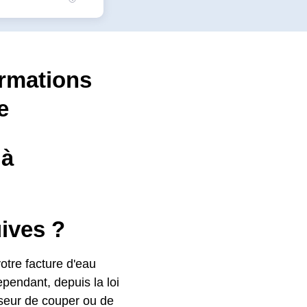
ormations
e
 à
uives ?
otre facture d'eau
ependant, depuis la loi
isseur de couper ou de