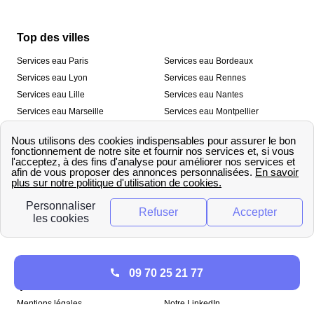
Top des villes
Services eau Paris
Services eau Bordeaux
Services eau Lyon
Services eau Rennes
Services eau Lille
Services eau Nantes
Services eau Marseille
Services eau Montpellier
Services eau Nice
Services eau Toulouse
Services eau Toulon
Services eau Strasbourg
Nos outils
🛁 Simulateur consommation eau
💧 Comparer les fournisseurs
🔎 Trouver le fournisseur de sa
d’eau
commune
A propos
09 70 25 21 77
Qui sommes-nous ?
Presse
Mentions légales
Notre LinkedIn