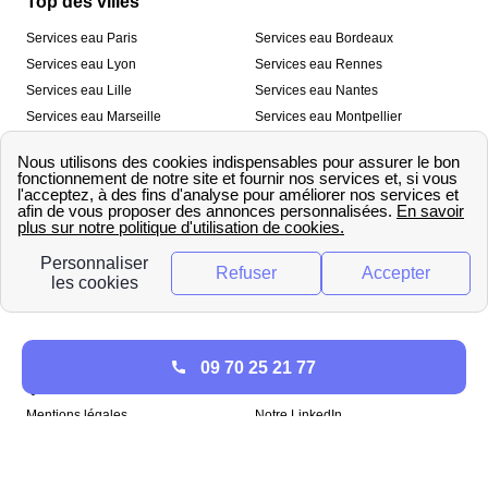
Top des villes
Services eau Paris
Services eau Bordeaux
Services eau Lyon
Services eau Rennes
Services eau Lille
Services eau Nantes
Services eau Marseille
Services eau Montpellier
Services eau Nice
Services eau Toulouse
Services eau Toulon
Services eau Strasbourg
Nos outils
🛁 Simulateur consommation eau
💧 Comparer les fournisseurs
🔎 Trouver le fournisseur de sa
d’eau
commune
A propos
09 70 25 21 77
Qui sommes-nous ?
Presse
Mentions légales
Notre LinkedIn
papernest recrute !