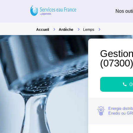
Nos outi
Accueil
Ardèche
Lemps
Gestion
(07300
0
Energie distri
Enedis ou G