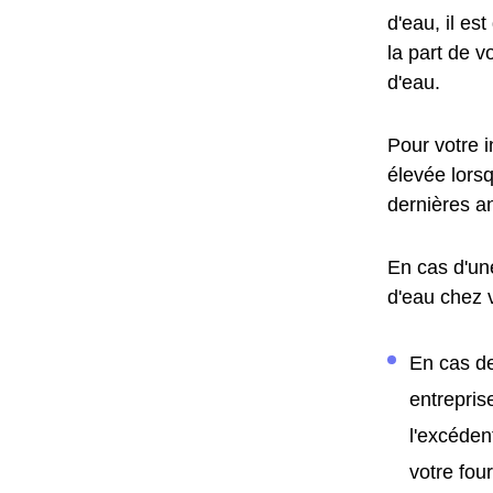
d'eau, il es
la part de v
d'eau.
Pour votre 
élevée lors
dernières a
En cas d'un
d'eau chez 
En cas de
entrepris
l'excéden
votre fo