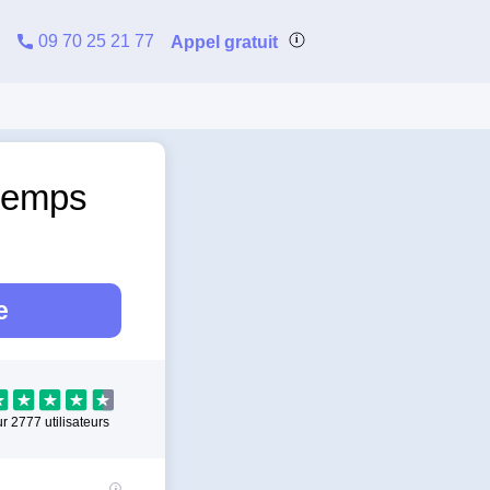
09 70 25 21 77
Appel gratuit
 Lemps
e
ur
2777
utilisateurs