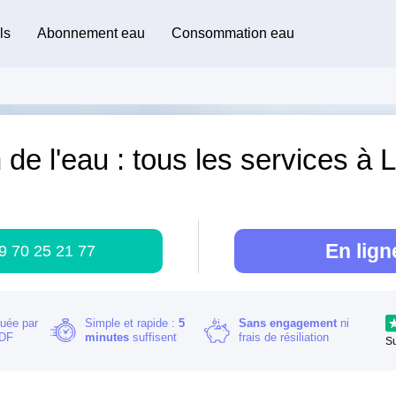
ls
Abonnement eau
Consommation eau
 de l'eau : tous les services à
)
En lign
9 70 25 21 77
buée par
Simple et rapide :
5
Sans engagement
ni
RDF
minutes
suffisent
frais de résiliation
S