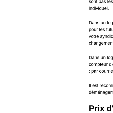
sont pas le
individuel.
Dans un loge
pour les fu
votre syndic
changement
Dans un log
compteur d'e
: par courr
Il est reco
déménagem
Prix 