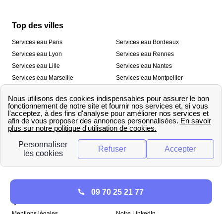
Top des villes
Services eau Paris
Services eau Bordeaux
Services eau Lyon
Services eau Rennes
Services eau Lille
Services eau Nantes
Services eau Marseille
Services eau Montpellier
Services eau Nice
Services eau Toulouse
Services eau Toulon
Services eau Strasbourg
Nos outils
🛁 Simulateur consommation eau
💧 Comparer les fournisseurs
🔎 Trouver le fournisseur de sa
d’eau
commune
A propos
09 70 25 21 77
Qui sommes-nous ?
Presse
Mentions légales
Notre LinkedIn