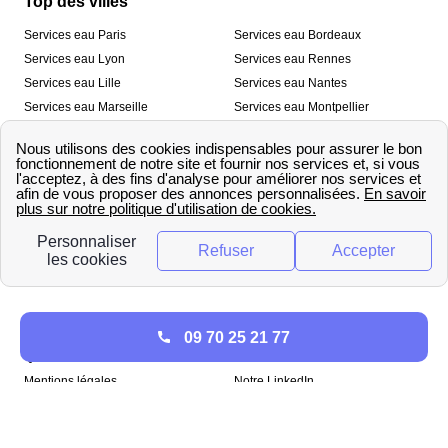
Top des villes
Services eau Paris
Services eau Bordeaux
Services eau Lyon
Services eau Rennes
Services eau Lille
Services eau Nantes
Services eau Marseille
Services eau Montpellier
Services eau Nice
Services eau Toulouse
Services eau Toulon
Services eau Strasbourg
Nos outils
🛁 Simulateur consommation eau
💧 Comparer les fournisseurs
🔎 Trouver le fournisseur de sa
d’eau
commune
A propos
09 70 25 21 77
Qui sommes-nous ?
Presse
Mentions légales
Notre LinkedIn
papernest recrute !