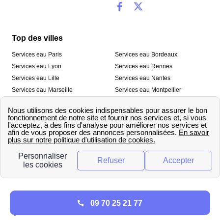
Top des villes
Services eau Paris
Services eau Bordeaux
Services eau Lyon
Services eau Rennes
Services eau Lille
Services eau Nantes
Services eau Marseille
Services eau Montpellier
Services eau Nice
Services eau Toulouse
Services eau Toulon
Services eau Strasbourg
Nos outils
🛁 Simulateur consommation eau
💧 Comparer les fournisseurs
🔎 Trouver le fournisseur de sa
d’eau
commune
A propos
09 70 25 21 77
Qui sommes-nous ?
Presse