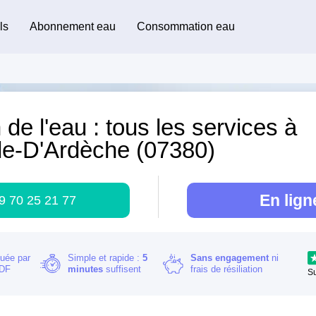
ls
Abonnement eau
Consommation eau
 de l'eau : tous les services à
de-D'Ardèche (07380)
En lign
9 70 25 21 77
buée par
Simple et rapide :
5
Sans engagement
ni
RDF
minutes
suffisent
frais de résiliation
S