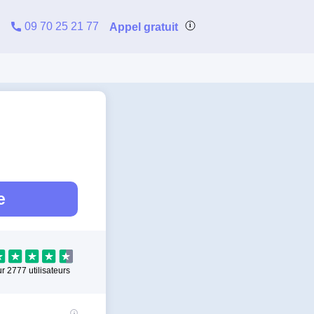
09 70 25 21 77
Appel gratuit
e
ur
2777
utilisateurs