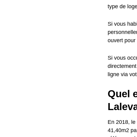
type de log
Si vous habi
personnellem
ouvert pour
Si vous occu
directement
ligne via vo
Quel e
Lalev
En 2018, le 
41,40m2 par