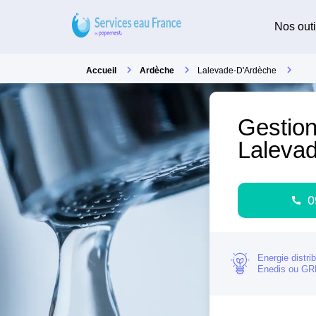
Nos outi
Accueil
Ardèche
Lalevade-D'Ardèche
Gestion
Laleva
0
Energie distri
Enedis ou G