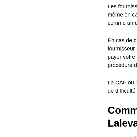
Les fourniss
même en cas 
comme un dr
En cas de di
fournisseur 
payer votre 
procédure d
La CAF ou l
de difficult
Commen
Lalev