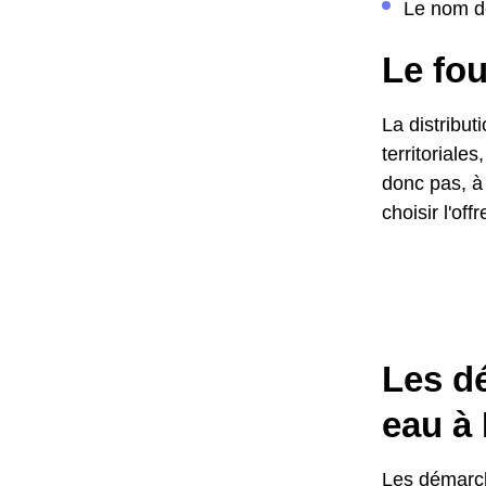
Le nom de
Le fo
La distribut
territoriale
donc pas, à 
choisir l'of
Les d
eau à
Les démarch