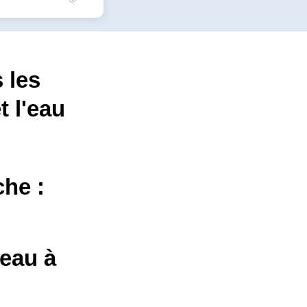
 les
t l'eau
che :
'eau à