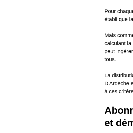
Pour chaque 
établi que l
Mais commen
calculant l
peut ingérer
tous.
La distribut
D'Ardèche e
à ces critèr
Abonn
et dém