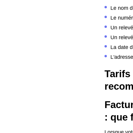
Le nom de
Le numér
Un relev
Un relevé
La date 
L'adress
Tarifs
recom
Factu
: que 
Lorsque vot