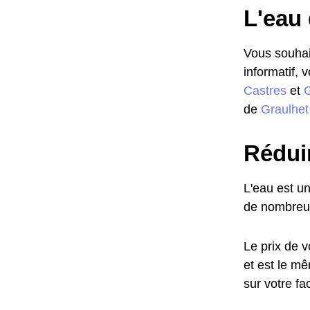
L'eau 
Vous souhait
informatif, 
Castres
et
G
de
Graulhet
Réduir
L'eau est u
de nombreus
Le prix de v
et est le m
sur votre f