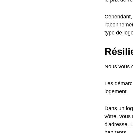
Cependant, l
l'abonnemen
type de log
Résil
Nous vous c
Les démarch
logement.
Dans un log
vôtre, vous 
d'adresse. L
habitants.