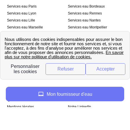
Services eau Paris
Services eau Bordeaux
Services eau Lyon
Services eau Rennes
Services eau Lille
Services eau Nantes
Services eau Marseille
Services eau Montpellier
Services eau Nice
Services eau Toulouse
Services eau Toulon
Services eau Strasbourg
Nos outils
🛁 Simulateur consommation eau
💧 Comparer les fournisseurs
🔎 Trouver le fournisseur de sa
d’eau
commune
A propos
Mon fournisseur d'eau
Qui sommes-nous ?
Presse
Mentions légales
Notre LinkedIn
papernest recrute !
Copyright © papernest 2026 – Tous droits réservés