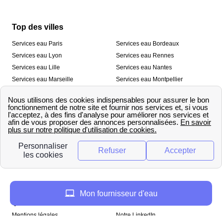
Top des villes
Services eau Paris
Services eau Bordeaux
Services eau Lyon
Services eau Rennes
Services eau Lille
Services eau Nantes
Services eau Marseille
Services eau Montpellier
Services eau Nice
Services eau Toulouse
Services eau Toulon
Services eau Strasbourg
Nos outils
🛁 Simulateur consommation eau
💧 Comparer les fournisseurs
🔎 Trouver le fournisseur de sa
d’eau
commune
A propos
Mon fournisseur d'eau
Qui sommes-nous ?
Presse
Mentions légales
Notre LinkedIn