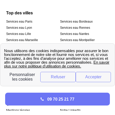
Top des villes
Services eau Paris
Services eau Bordeaux
Services eau Lyon
Services eau Rennes
Services eau Lille
Services eau Nantes
Services eau Marseille
Services eau Montpellier
Services eau Nice
Services eau Toulouse
Services eau Toulon
Services eau Strasbourg
Nos outils
🛁 Simulateur consommation eau
💧 Comparer les fournisseurs
🔎 Trouver le fournisseur de sa
d’eau
commune
A propos
09 70 25 21 77
Qui sommes-nous ?
Presse
Mentions légales
Notre LinkedIn