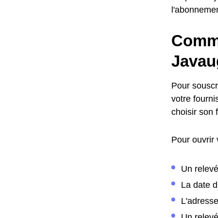
l'abonneme
Comme
Javau
Pour souscr
votre fourni
choisir son
Pour ouvrir
Un relevé
La date 
L'adress
Un relev