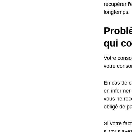
récupérer l'
longtemps.
Probl
qui co
Votre conso
votre conso
En cas de c
en informer
vous ne rece
obligé de pa
Si votre fac
si vous ave