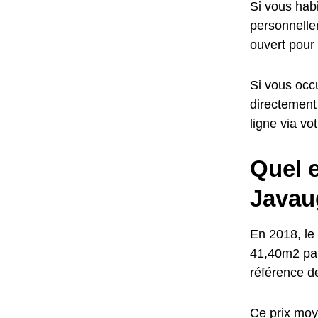
Si vous habi
personnellem
ouvert pour
Si vous occu
directement
ligne via vo
Quel e
Javau
En 2018, le 
41,40m2 par
référence d
Ce prix moye