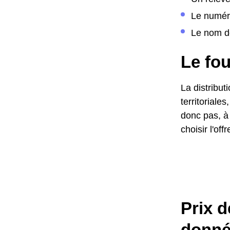
Le numér
Le nom de
Le fo
La distribut
territoriale
donc pas, à 
choisir l'of
Prix d
donné