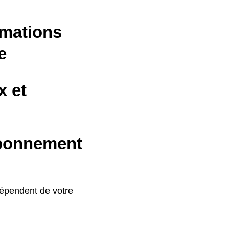
rmations
e
x et
abonnement
dépendent de votre