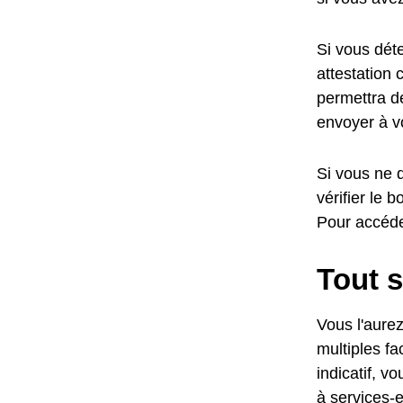
Si vous dét
attestation 
permettra d
envoyer à v
Si vous ne 
vérifier le
Pour accéde
Tout s
Vous l'aurez
multiples fa
indicatif, v
à services-