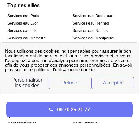
Top des villes
Services eau Paris
Services eau Bordeaux
Services eau Lyon
Services eau Rennes
Services eau Lille
Services eau Nantes
Services eau Marseille
Services eau Montpellier
Services eau Nice
Services eau Toulouse
Services eau Toulon
Services eau Strasbourg
Nos outils
🛁 Simulateur consommation eau
💧 Comparer les fournisseurs
🔎 Trouver le fournisseur de sa
d’eau
commune
A propos
09 70 25 21 77
Qui sommes-nous ?
Presse
Mentions légales
Notre LinkedIn
papernest recrute !