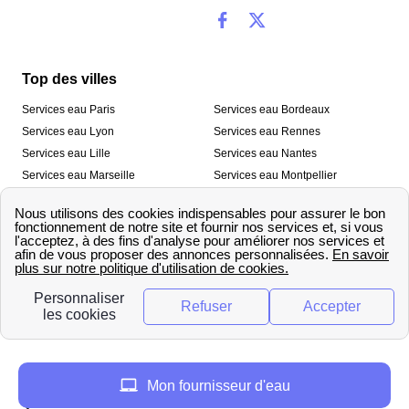
Top des villes
Services eau Paris
Services eau Bordeaux
Services eau Lyon
Services eau Rennes
Services eau Lille
Services eau Nantes
Services eau Marseille
Services eau Montpellier
Services eau Nice
Services eau Toulouse
Services eau Toulon
Services eau Strasbourg
Nos outils
🛁 Simulateur consommation eau
💧 Comparer les fournisseurs
🔎 Trouver le fournisseur de sa
d’eau
commune
A propos
Mon fournisseur d'eau
Qui sommes-nous ?
Presse