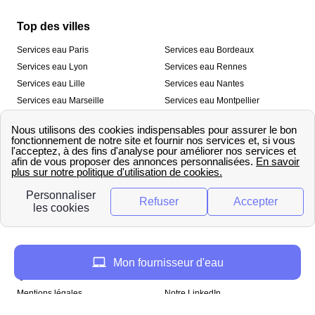
Top des villes
Services eau Paris
Services eau Bordeaux
Services eau Lyon
Services eau Rennes
Services eau Lille
Services eau Nantes
Services eau Marseille
Services eau Montpellier
Services eau Nice
Services eau Toulouse
Services eau Toulon
Services eau Strasbourg
Nos outils
🛁 Simulateur consommation eau
💧 Comparer les fournisseurs
🔎 Trouver le fournisseur de sa
d’eau
commune
A propos
Mon fournisseur d'eau
Qui sommes-nous ?
Presse
Mentions légales
Notre LinkedIn
papernest recrute !