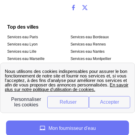
Top des villes
Services eau Paris
Services eau Bordeaux
Services eau Lyon
Services eau Rennes
Services eau Lille
Services eau Nantes
Services eau Marseille
Services eau Montpellier
Services eau Nice
Services eau Toulouse
Services eau Toulon
Services eau Strasbourg
Nos outils
🛁 Simulateur consommation eau
💧 Comparer les fournisseurs
🔎 Trouver le fournisseur de sa
d’eau
commune
A propos
Mon fournisseur d'eau
Qui sommes-nous ?
Presse