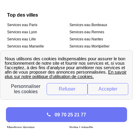
Top des villes
Services eau Paris
Services eau Bordeaux
Services eau Lyon
Services eau Rennes
Services eau Lille
Services eau Nantes
Services eau Marseille
Services eau Montpellier
Services eau Nice
Services eau Toulouse
Services eau Toulon
Services eau Strasbourg
Nos outils
🛁 Simulateur consommation eau
💧 Comparer les fournisseurs
🔎 Trouver le fournisseur de sa
d’eau
commune
A propos
09 70 25 21 77
Qui sommes-nous ?
Presse
Mentions légales
Notre LinkedIn