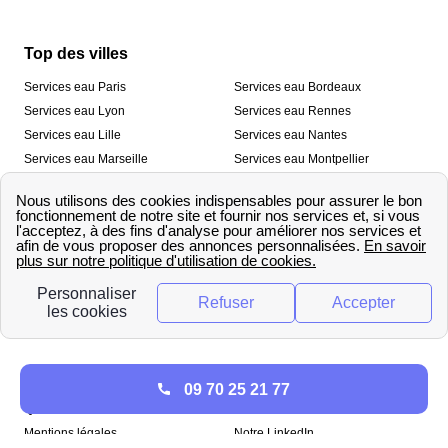
Top des villes
Services eau Paris
Services eau Bordeaux
Services eau Lyon
Services eau Rennes
Services eau Lille
Services eau Nantes
Services eau Marseille
Services eau Montpellier
Services eau Nice
Services eau Toulouse
Services eau Toulon
Services eau Strasbourg
Nos outils
🛁 Simulateur consommation eau
💧 Comparer les fournisseurs
🔎 Trouver le fournisseur de sa
d’eau
commune
A propos
09 70 25 21 77
Qui sommes-nous ?
Presse
Mentions légales
Notre LinkedIn