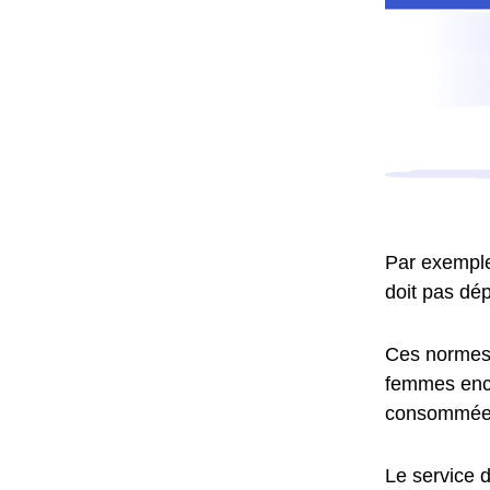
Par exemple,
doit pas dép
Ces normes o
femmes ence
consommées
Le service d