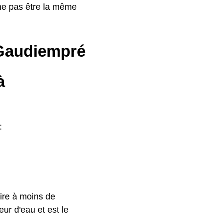
ne pas être la même
à Gaudiempré
à
:
ire à moins de
ur d'eau et est le