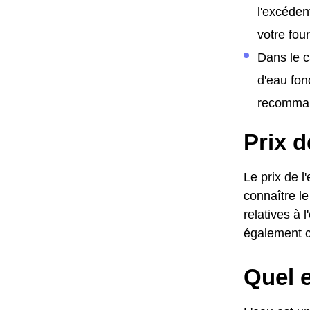
l'excéden
votre fo
Dans le c
d'eau fon
recomman
Prix d
Le prix de 
connaître le
relatives à 
également c
Quel e