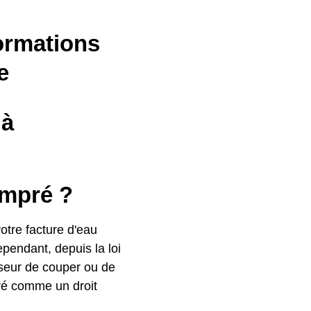
ormations
e
 à
empré ?
otre facture d'eau
ependant, depuis la loi
isseur de couper ou de
déré comme un droit