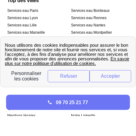
Top des villes
Services eau Paris
Services eau Bordeaux
Services eau Lyon
Services eau Rennes
Services eau Lille
Services eau Nantes
Services eau Marseille
Services eau Montpellier
Services eau Nice
Services eau Toulouse
Services eau Toulon
Services eau Strasbourg
Nos outils
🛁 Simulateur consommation eau
💧 Comparer les fournisseurs
🔎 Trouver le fournisseur de sa
d’eau
commune
A propos
09 70 25 21 77
Qui sommes-nous ?
Presse
Mentions légales
Notre LinkedIn
papernest recrute !