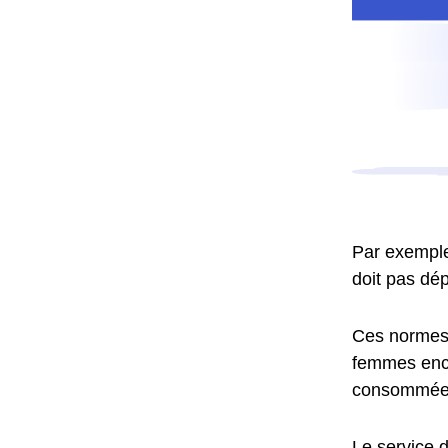
Par exemple,
doit pas dép
Ces normes o
femmes ence
consommées
Le service d