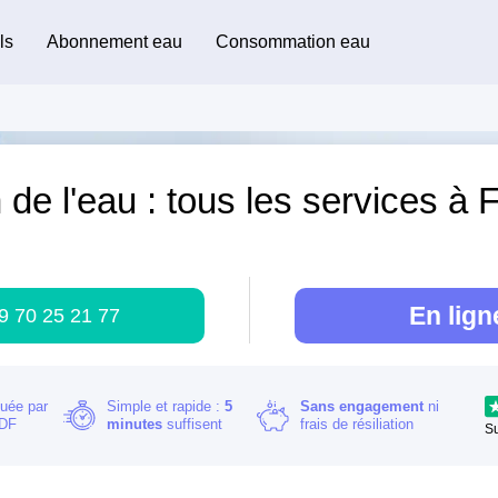
ls
Abonnement eau
Consommation eau
 de l'eau : tous les services à 
)
En lign
9 70 25 21 77
buée par
Simple et rapide :
5
Sans engagement
ni
RDF
minutes
suffisent
frais de résiliation
S