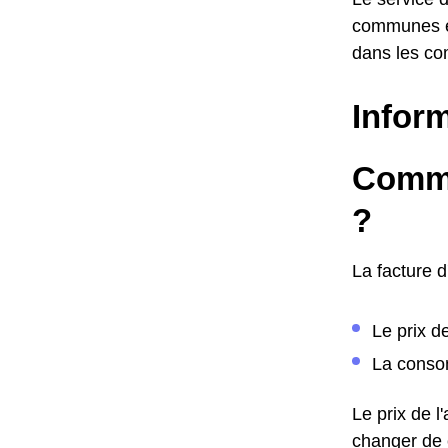
communes en
dans les co
Inform
Comme
?
La facture 
Le prix d
La consom
Le prix de 
changer de c