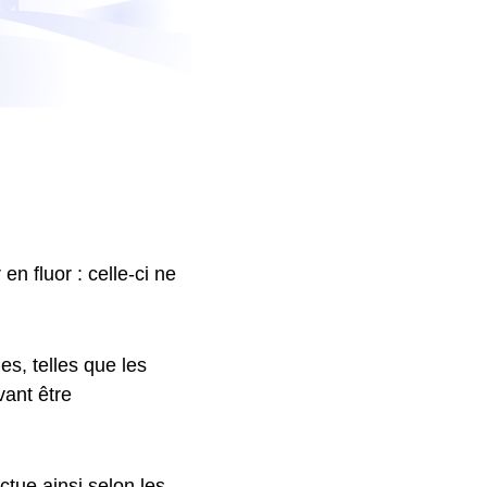
en fluor : celle-ci ne
es, telles que les
ant être
uctue ainsi selon les