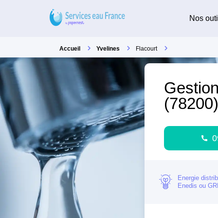
Nos outi
Accueil
Yvelines
Flacourt
Gestion
(78200
0
Energie distri
Enedis ou G