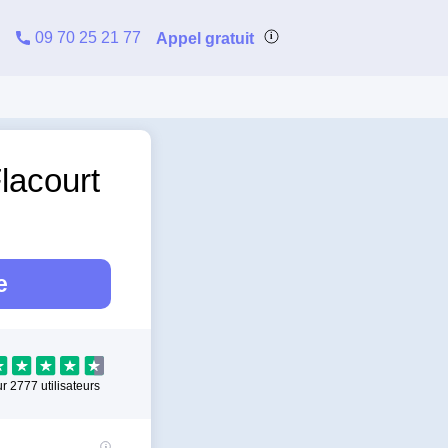
09 70 25 21 77
Appel gratuit
Flacourt
e
ur
2777
utilisateurs