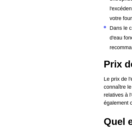
l'excéden
votre fo
Dans le c
d'eau fon
recomman
Prix d
Le prix de 
connaître le
relatives à 
également c
Quel e