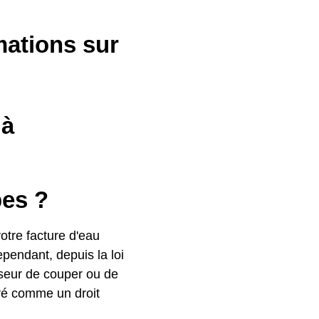
mations sur
 à
pes ?
otre facture d'eau
ependant, depuis la loi
isseur de couper ou de
déré comme un droit