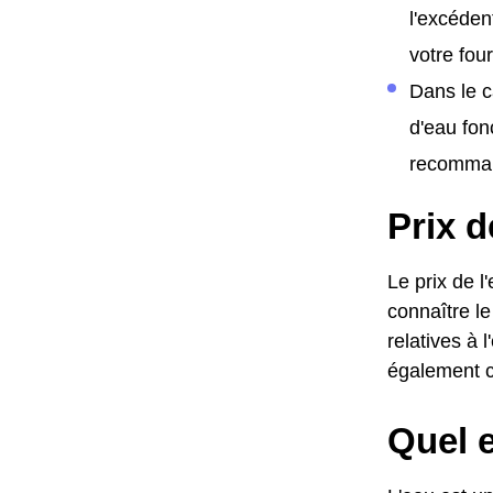
l'excéden
votre fo
Dans le c
d'eau fon
recomman
Prix d
Le prix de 
connaître le
relatives à 
également c
Quel e