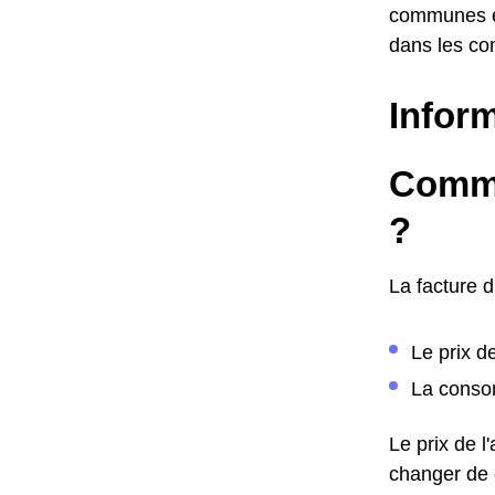
communes en
dans les co
Inform
Comme
?
La facture 
Le prix d
La consom
Le prix de 
changer de c