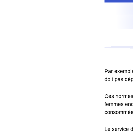
Par exemple,
doit pas dép
Ces normes o
femmes ence
consommées
Le service d