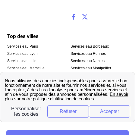
Top des villes
Services eau Paris
Services eau Bordeaux
Services eau Lyon
Services eau Rennes
Services eau Lille
Services eau Nantes
Services eau Marseille
Services eau Montpellier
Services eau Nice
Services eau Toulouse
Services eau Toulon
Services eau Strasbourg
Nos outils
🛁 Simulateur consommation eau
💧 Comparer les fournisseurs
🔎 Trouver le fournisseur de sa
d’eau
commune
A propos