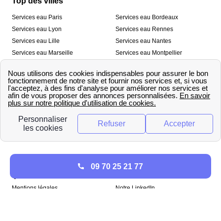
Top des villes
Services eau Paris
Services eau Bordeaux
Services eau Lyon
Services eau Rennes
Services eau Lille
Services eau Nantes
Services eau Marseille
Services eau Montpellier
Services eau Nice
Services eau Toulouse
Services eau Toulon
Services eau Strasbourg
Nos outils
🛁 Simulateur consommation eau
💧 Comparer les fournisseurs
🔎 Trouver le fournisseur de sa
d’eau
commune
A propos
09 70 25 21 77
Qui sommes-nous ?
Presse
Mentions légales
Notre LinkedIn
papernest recrute !