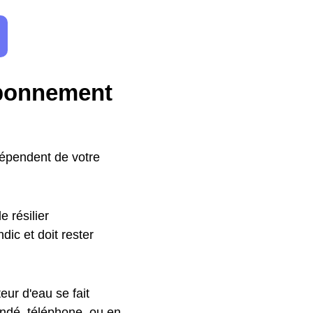
abonnement
dépendent de votre
 résilier
ic et doit rester
ur d'eau se fait
ndé, téléphone, ou en