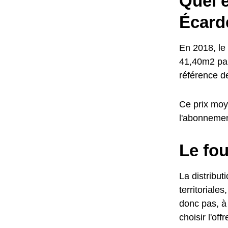
Quel e
Écard
En 2018, le 
41,40m2 par
référence d
Ce prix moye
l'abonneme
Le fou
La distribut
territoriale
donc pas, à 
choisir l'of