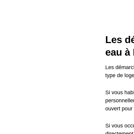
Les d
eau à
Les démarch
type de log
Si vous habi
personnellem
ouvert pour
Si vous occu
directement