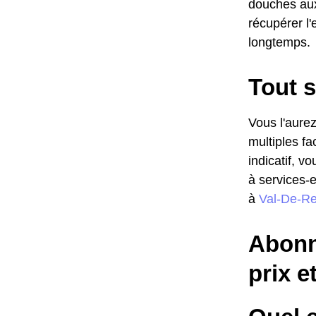
douches aux 
récupérer l'
longtemps.
Tout s
Vous l'aurez
multiples fa
indicatif, v
à services-
à
Val-De-Re
Abonn
prix e