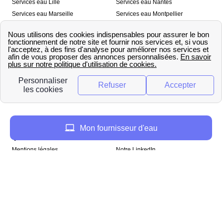
Services eau Lille
Services eau Nantes
Services eau Marseille
Services eau Montpellier
Services eau Nice
Services eau Toulouse
Services eau Toulon
Services eau Strasbourg
Nos outils
🛁 Simulateur consommation eau
💧 Comparer les fournisseurs
🔎 Trouver le fournisseur de sa
d’eau
commune
A propos
Mon fournisseur d'eau
Qui sommes-nous ?
Presse
Mentions légales
Notre LinkedIn
papernest recrute !
Copyright © papernest 2026 – Tous droits réservés