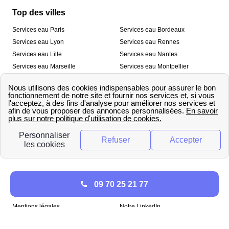
Top des villes
Services eau Paris
Services eau Bordeaux
Services eau Lyon
Services eau Rennes
Services eau Lille
Services eau Nantes
Services eau Marseille
Services eau Montpellier
Services eau Nice
Services eau Toulouse
Services eau Toulon
Services eau Strasbourg
Nos outils
🛁 Simulateur consommation eau
💧 Comparer les fournisseurs
🔎 Trouver le fournisseur de sa
d’eau
commune
A propos
09 70 25 21 77
Qui sommes-nous ?
Presse
Mentions légales
Notre LinkedIn
papernest recrute !