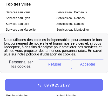
Top des villes
Services eau Paris
Services eau Bordeaux
Services eau Lyon
Services eau Rennes
Services eau Lille
Services eau Nantes
Services eau Marseille
Services eau Montpellier
Services eau Nice
Services eau Toulouse
Services eau Toulon
Services eau Strasbourg
Nos outils
🛁 Simulateur consommation eau
💧 Comparer les fournisseurs
🔎 Trouver le fournisseur de sa
d’eau
commune
A propos
09 70 25 21 77
Qui sommes-nous ?
Presse
Mentions légales
Notre LinkedIn
papernest recrute !