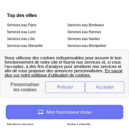
Top des villes
Services eau Paris
Services eau Bordeaux
Services eau Lyon
Services eau Rennes
Services eau Lille
Services eau Nantes
Services eau Marseille
Services eau Montpellier
Services eau Nice
Services eau Toulouse
Services eau Toulon
Services eau Strasbourg
Nos outils
🛁 Simulateur consommation eau
💧 Comparer les fournisseurs
🔎 Trouver le fournisseur de sa
d’eau
commune
A propos
Mon fournisseur d'eau
Qui sommes-nous ?
Presse
Mentions légales
Notre LinkedIn