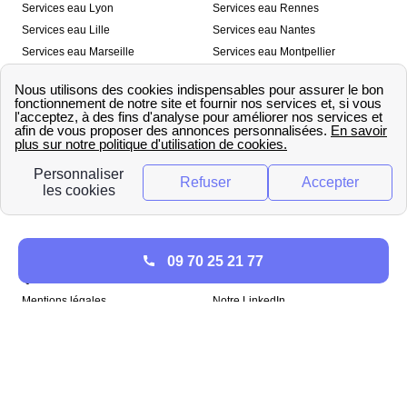
Services eau Lyon
Services eau Rennes
Services eau Lille
Services eau Nantes
Services eau Marseille
Services eau Montpellier
Services eau Nice
Services eau Toulouse
Services eau Toulon
Services eau Strasbourg
Nos outils
🛁 Simulateur consommation eau
💧 Comparer les fournisseurs
🔎 Trouver le fournisseur de sa
d’eau
commune
A propos
09 70 25 21 77
Qui sommes-nous ?
Presse
Mentions légales
Notre LinkedIn
papernest recrute !
Copyright © papernest 2026 – Tous droits réservés