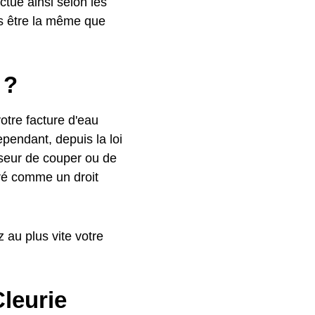
uctue ainsi selon les
s être la même que
 ?
otre facture d'eau
ependant, depuis la loi
isseur de couper ou de
déré comme un droit
 au plus vite votre
Cleurie