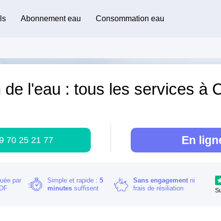
ls
Abonnement eau
Consommation eau
 de l'eau : tous les services à 
)
En lign
9 70 25 21 77
buée par
Simple et rapide :
5
Sans engagement
ni
RDF
minutes
suffisent
frais de résiliation
S