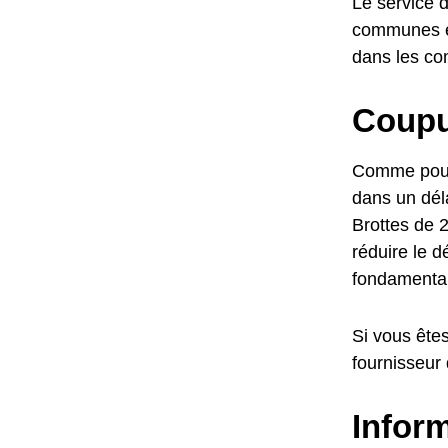
Le service d
communes en
dans les co
Coupur
Comme pour l
dans un déla
Brottes de 2
réduire le d
fondamental
Si vous êtes
fournisseur
Inform