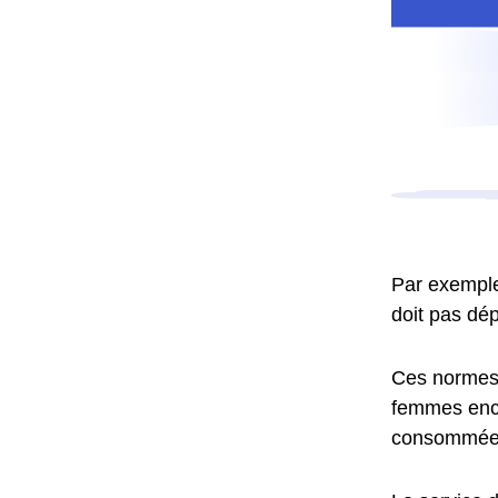
Par exemple,
doit pas dép
Ces normes o
femmes ence
consommées