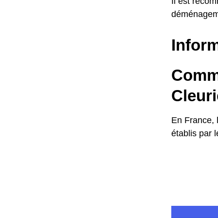
Il est reco
déménagem
Inform
Commen
Cleuri
En France, 
établis par 