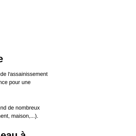
e
 de l'assainissement
ance pour une
épend de nombreux
nt, maison,...).
eau à