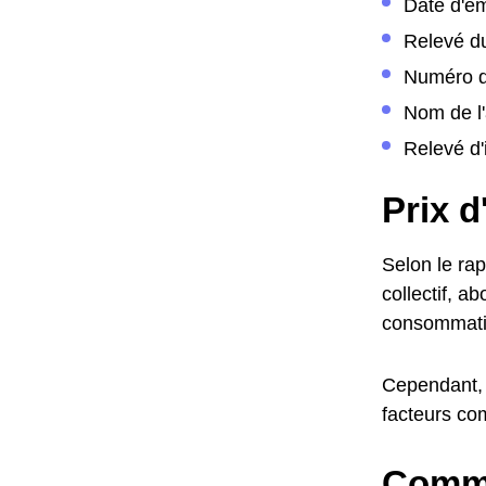
Date d'
Relevé d
Numéro d
Nom de l'
Relevé d'
Prix 
Selon le ra
collectif, 
consommati
Cependant, 
facteurs co
Comme