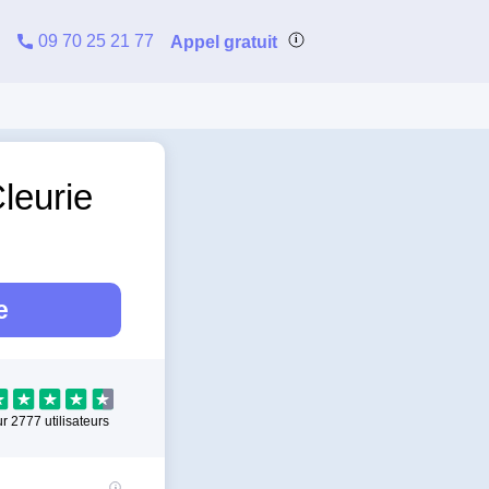
09 70 25 21 77
Appel gratuit
Cleurie
e
ur
2777
utilisateurs