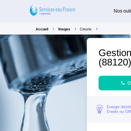
Nos outi
Accueil
Vosges
Cleurie
Gestion
(88120
0
Energie distri
Enedis ou G