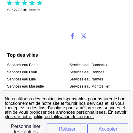
Sur
2777
utilisateurs
Top des villes
Services eau Paris
Services eau Bordeaux
Services eau Lyon
Services eau Rennes
Services eau Lille
Services eau Nantes
Services eau Marseille
Services eau Montpellier
Services eau Nice
Services eau Toulouse
Services eau Toulon
Services eau Strasbourg
Nos outils
🛁 Simulateur consommation eau
💧 Comparer les fournisseurs
🔎 Trouver le fournisseur de sa
d’eau