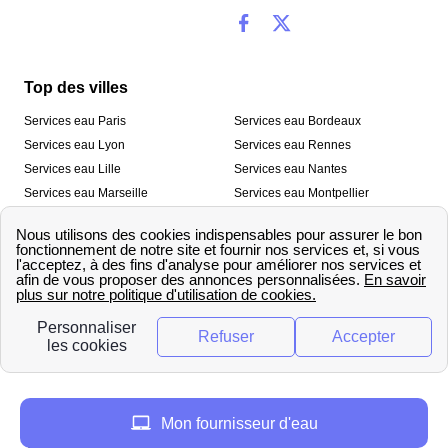
Top des villes
Services eau Paris
Services eau Bordeaux
Services eau Lyon
Services eau Rennes
Services eau Lille
Services eau Nantes
Services eau Marseille
Services eau Montpellier
Services eau Nice
Services eau Toulouse
Services eau Toulon
Services eau Strasbourg
Nos outils
🛁 Simulateur consommation eau
💧 Comparer les fournisseurs
🔎 Trouver le fournisseur de sa
d’eau
commune
A propos
Mon fournisseur d'eau
Qui sommes-nous ?
Presse