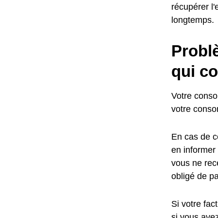
récupérer l'
longtemps.
Probl
qui co
Votre conso
votre conso
En cas de c
en informer
vous ne rece
obligé de pa
Si votre fac
si vous ave