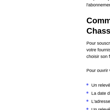
l'abonneme
Comme
Chass
Pour souscr
votre fourni
choisir son
Pour ouvrir
Un relevé
La date 
L'adress
Un relev