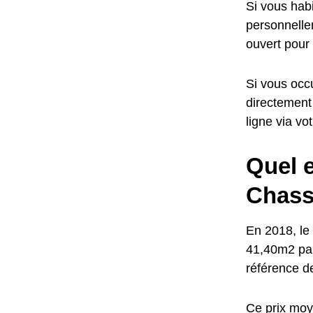
Si vous habi
personnellem
ouvert pour
Si vous occu
directement
ligne via vo
Quel e
Chass
En 2018, le 
41,40m2 par
référence d
Ce prix moye