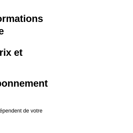
formations
e
ix et
abonnement
dépendent de votre