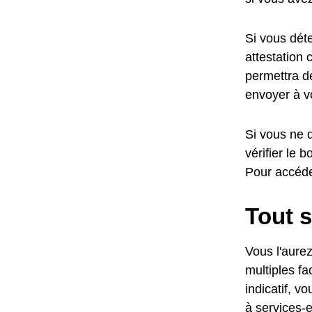
Si vous dét
attestation 
permettra d
envoyer à v
Si vous ne 
vérifier le
Pour accéde
Tout s
Vous l'aurez
multiples fa
indicatif, v
à services-