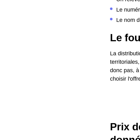
Le numér
Le nom de
Le fo
La distribut
territoriale
donc pas, à 
choisir l'of
Prix d
donné