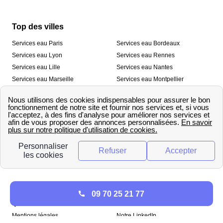
Top des villes
Services eau Paris
Services eau Bordeaux
Services eau Lyon
Services eau Rennes
Services eau Lille
Services eau Nantes
Services eau Marseille
Services eau Montpellier
Services eau Nice
Services eau Toulouse
Services eau Toulon
Services eau Strasbourg
Nos outils
🛁 Simulateur consommation eau
💧 Comparer les fournisseurs
🔎 Trouver le fournisseur de sa
d’eau
commune
A propos
09 70 25 21 77
Qui sommes-nous ?
Presse
Mentions légales
Notre LinkedIn