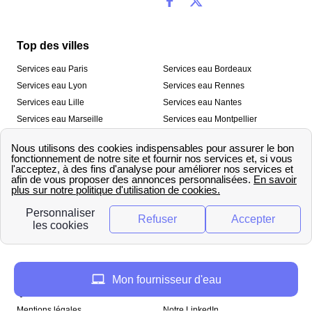
Top des villes
Services eau Paris
Services eau Bordeaux
Services eau Lyon
Services eau Rennes
Services eau Lille
Services eau Nantes
Services eau Marseille
Services eau Montpellier
Services eau Nice
Services eau Toulouse
Services eau Toulon
Services eau Strasbourg
Nos outils
🛁 Simulateur consommation eau
💧 Comparer les fournisseurs
🔎 Trouver le fournisseur de sa
d’eau
commune
A propos
Mon fournisseur d'eau
Qui sommes-nous ?
Presse
Mentions légales
Notre LinkedIn